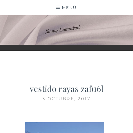
Saltar
MENÚ
al
contenido
XIOMY LAMADRID
— —
vestido rayas zafu6l
3 OCTUBRE, 2017