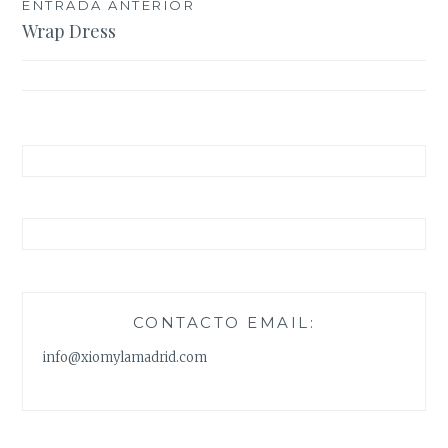
Navegación
ENTRADA ANTERIOR
Wrap Dress
de
entradas
CONTACTO EMAIL:
info@xiomylamadrid.com