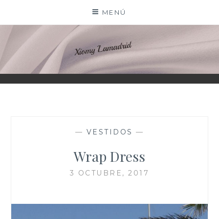
Saltar
MENÚ
al
contenido
XIOMY LAMADRID
—
VESTIDOS
—
Wrap Dress
3 OCTUBRE, 2017