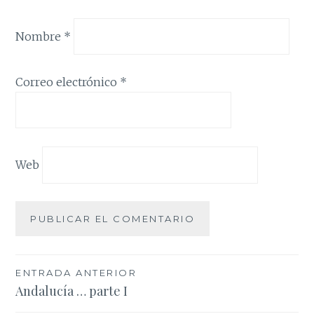
Nombre
*
Correo electrónico
*
Web
Navegación
ENTRADA ANTERIOR
Andalucía … parte I
de