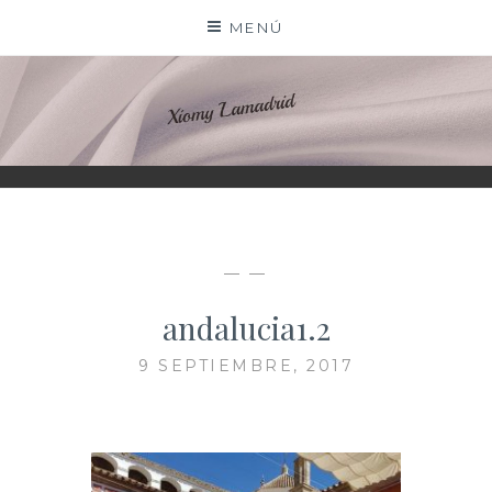
Saltar
MENÚ
al
contenido
XIOMY LAMADRID
— —
andalucia1.2
9 SEPTIEMBRE, 2017