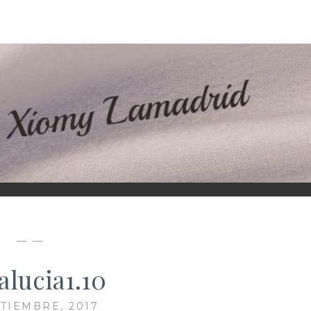
D
— —
alucia1.10
PTIEMBRE, 2017