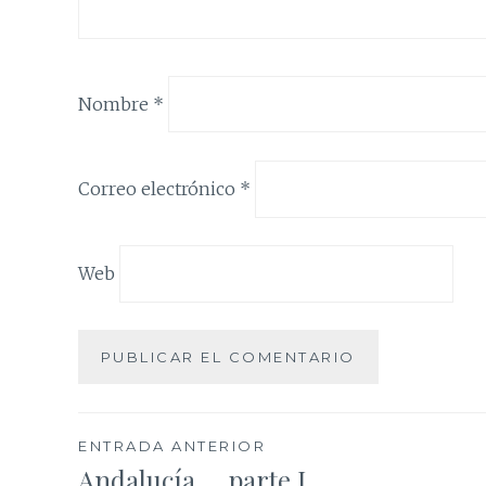
Nombre
*
Correo electrónico
*
Web
Navegación
ENTRADA ANTERIOR
Andalucía … parte I