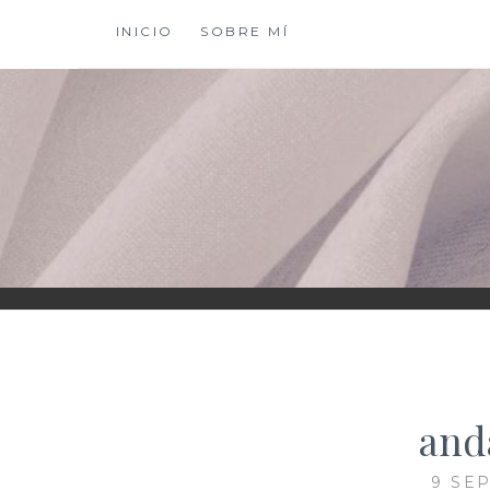
Saltar
INICIO
SOBRE MÍ
al
contenido
XIOMY LAMADRI
and
9 SE