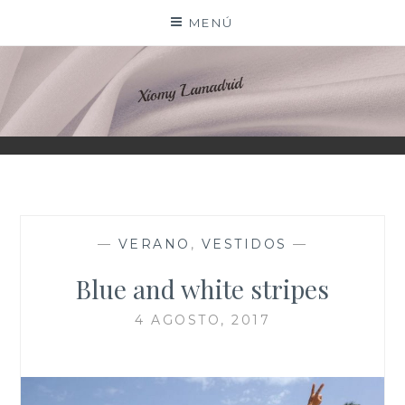
Saltar
MENÚ
al
contenido
XIOMY LAMADRID
—
VERANO
,
VESTIDOS
—
Blue and white stripes
4 AGOSTO, 2017