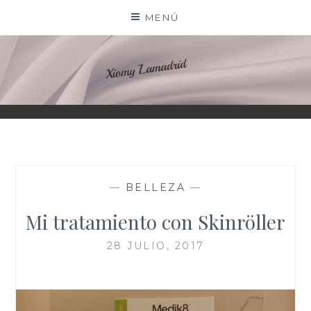
Saltar
MENÚ
al
contenido
XIOMY LAMADRID
—
BELLEZA
—
Mi tratamiento con Skinröller
28 JULIO, 2017