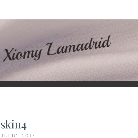
D
— —
skin4
 JULIO, 2017