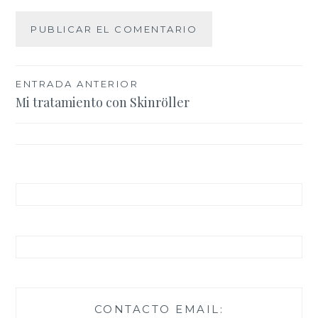
Navegación
ENTRADA ANTERIOR
Mi tratamiento con Skinröller
de
entradas
CONTACTO EMAIL: