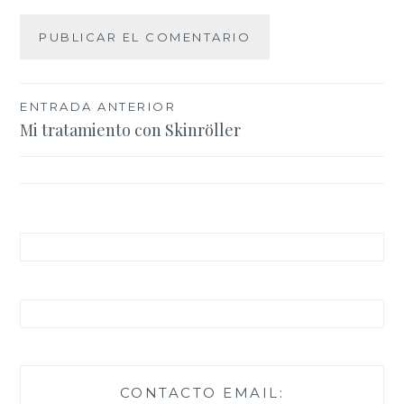
Navegación
ENTRADA ANTERIOR
Mi tratamiento con Skinröller
de
entradas
CONTACTO EMAIL: