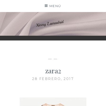
Saltar
MENÚ
al
contenido
XIOMY LAMADRID
— —
zara2
28 FEBRERO, 2017