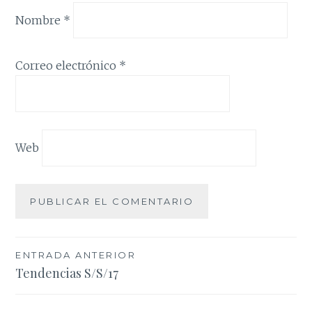
Nombre
*
Correo electrónico
*
Web
Navegación
ENTRADA ANTERIOR
Tendencias S/S/17
de
entradas