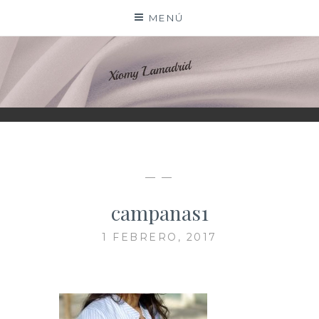
Saltar
MENÚ
al
contenido
XIOMY LAMADRID
— —
campanas1
1 FEBRERO, 2017