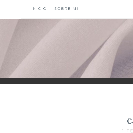
Saltar
INICIO
SOBRE MÍ
al
contenido
XIOMY LAMADRI
c
1 F