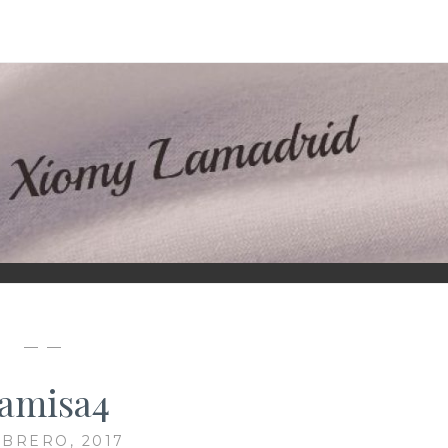
D
— —
amisa4
EBRERO, 2017