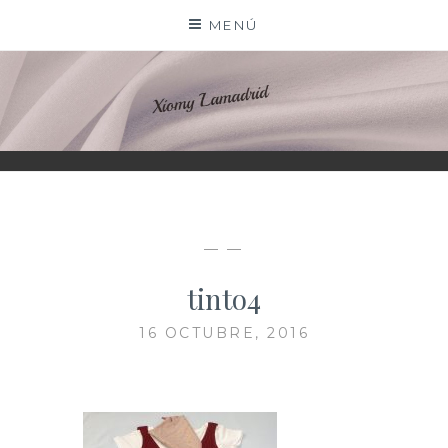
Saltar
MENÚ
al
contenido
XIOMY LAMADRID
— —
tinto4
16 OCTUBRE, 2016