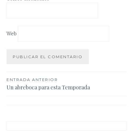
Web
Navegación
ENTRADA ANTERIOR
Un abreboca para esta Temporada
de
entradas