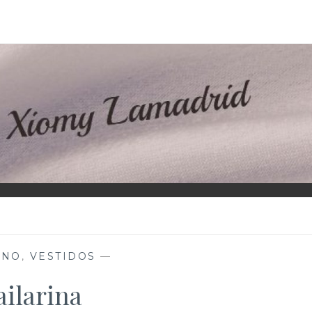
D
ANO
,
VESTIDOS
—
ailarina