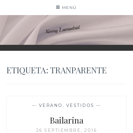
Saltar
MENÚ
al
contenido
XIOMY LAMADRID
ETIQUETA:
TRANPARENTE
—
VERANO
,
VESTIDOS
—
Bailarina
26 SEPTIEMBRE, 2016