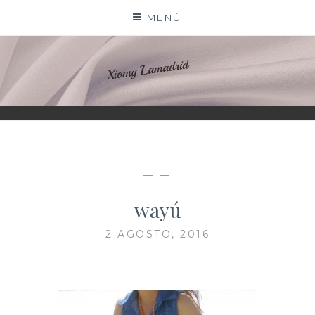
Saltar
MENÚ
al
contenido
XIOMY LAMADRID
— —
wayú
2 AGOSTO, 2016