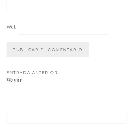
Web
Navegación
ENTRADA ANTERIOR
Wayúu
de
entradas