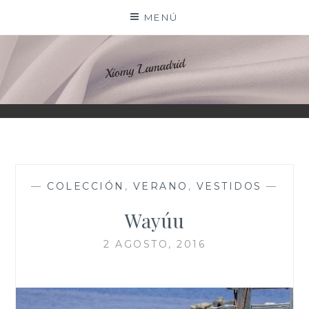
Saltar
MENÚ
al
contenido
XIOMY LAMADRID
—
COLECCIÓN
,
VERANO
,
VESTIDOS
—
Wayúu
2 AGOSTO, 2016