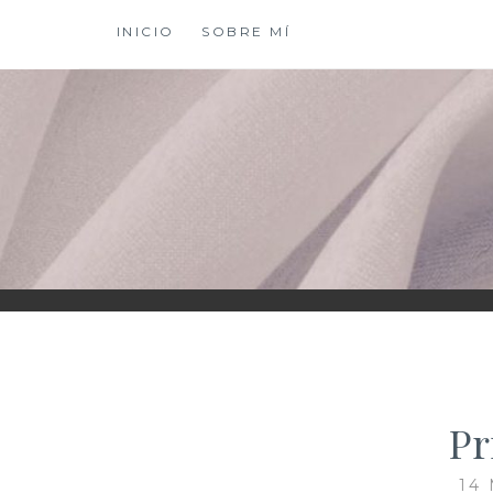
Saltar
INICIO
SOBRE MÍ
al
contenido
XIOMY LAMADRI
Pr
14