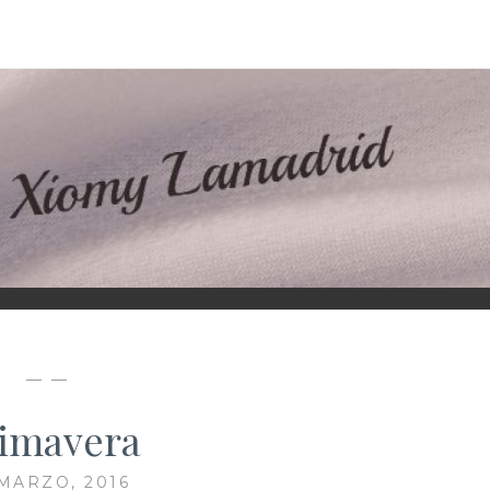
D
— —
imavera
 MARZO, 2016