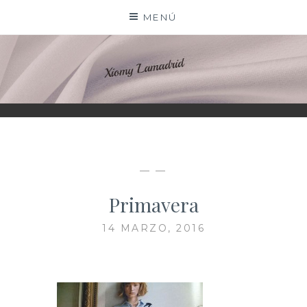
Saltar
MENÚ
al
contenido
XIOMY LAMADRID
— —
Primavera
14 MARZO, 2016