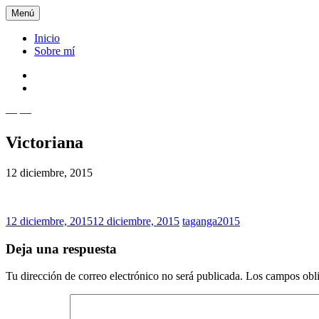
Saltar
Menú
al
contenido
Inicio
Sobre mí
Inicio
Sobre
mí
— —
Xiomy Lamadrid
Victoriana
12 diciembre, 2015
12 diciembre, 2015
12 diciembre, 2015
taganga2015
Deja una respuesta
Tu dirección de correo electrónico no será publicada.
Los campos obli