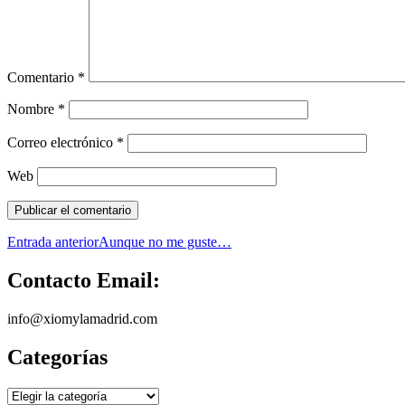
Comentario
*
Nombre
*
Correo electrónico
*
Web
Navegación
Entrada anterior
Aunque no me guste…
de
Contacto Email:
entradas
info@xiomylamadrid.com
Categorías
Categorías