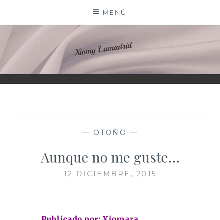
Saltar
MENÚ
al
contenido
XIOMY LAMADRID
—
OTOÑO
—
Aunque no me guste…
12 DICIEMBRE, 2015
Publicado por: Xiomara