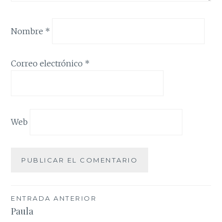
Nombre
*
Correo electrónico
*
Web
Navegación
ENTRADA ANTERIOR
Paula
de