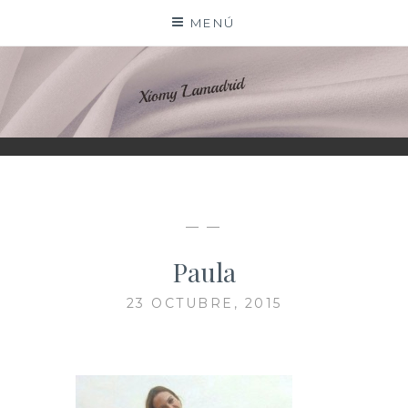
Saltar
MENÚ
al
contenido
XIOMY LAMADRID
— —
Paula
23 OCTUBRE, 2015