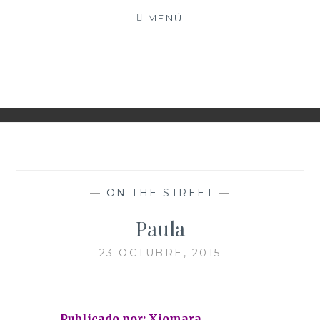
Saltar
MENÚ
al
contenido
XIOMY LAMADRID
—
ON THE STREET
—
Paula
23 OCTUBRE, 2015
Publicado por: Xiomara