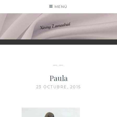
Saltar
MENÚ
al
contenido
XIOMY LAMADRID
— —
Paula
23 OCTUBRE, 2015