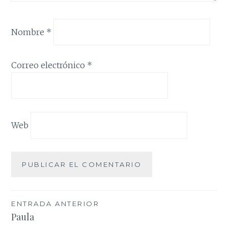
Nombre
*
Correo electrónico
*
Web
Navegación
ENTRADA ANTERIOR
Paula
de