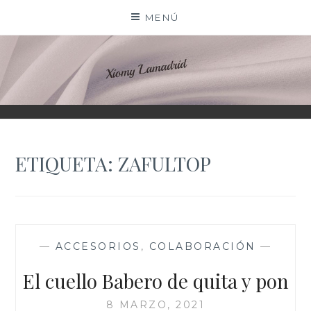
Saltar
MENÚ
al
contenido
XIOMY LAMADRID
ETIQUETA:
ZAFULTOP
—
ACCESORIOS
,
COLABORACIÓN
—
El cuello Babero de quita y pon
8 MARZO, 2021