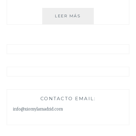
EL
LEER MÁS
CUELLO
BABERO
DE
QUITA
Y
PON
CONTACTO EMAIL:
info@xiomylamadrid.com