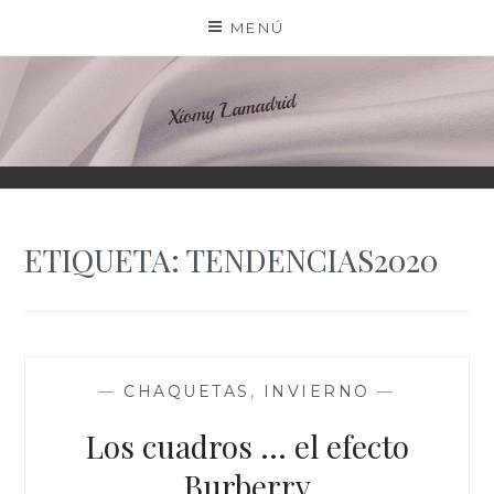
Saltar
MENÚ
al
contenido
XIOMY LAMADRID
ETIQUETA:
TENDENCIAS2020
—
CHAQUETAS
,
INVIERNO
—
Los cuadros … el efecto
Burberry