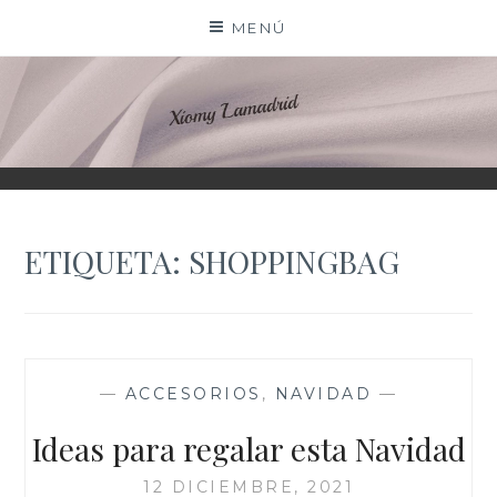
Saltar
MENÚ
al
contenido
XIOMY LAMADRID
ETIQUETA:
SHOPPINGBAG
—
ACCESORIOS
,
NAVIDAD
—
Ideas para regalar esta Navidad
12 DICIEMBRE, 2021