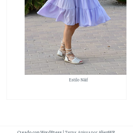
Estilo Näif
Creado con WordPress
|
Tema: Anissa por
AlienWP
.