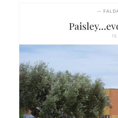
—
FALD
Paisley…ev
15