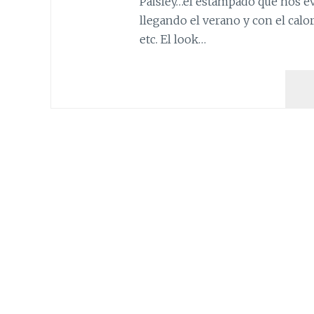
Paisley…el estampado que nos evo
llegando el verano y con el calor
etc. El look…