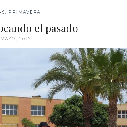
AS
,
PRIMAVERA
—
ocando el pasado
 MAYO, 2017