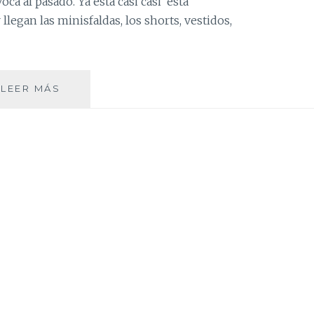
ca al pasado. Ya esta casi casi está
 llegan las minisfaldas, los shorts, vestidos,
PAISLEY…
LEER MÁS
EVOCANDO
EL
PASADO