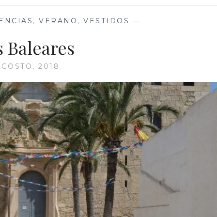
ENCIAS
,
VERANO
,
VESTIDOS
—
s Baleares
AGOSTO, 2018