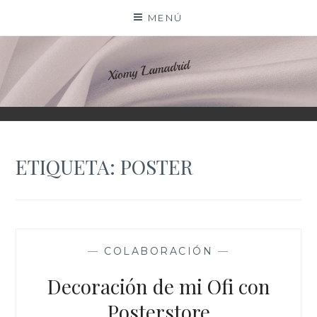
Saltar
MENÚ
al
contenido
XIOMY LAMADRID
ETIQUETA:
POSTER
—
COLABORACIÓN
—
Decoración de mi Ofi con
Posterstore