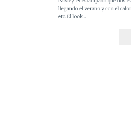
Paisley…el estampado que nos evo
llegando el verano y con el calor
etc. El look…