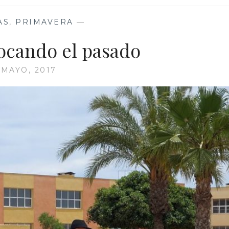
AS
,
PRIMAVERA
—
ocando el pasado
 MAYO, 2017