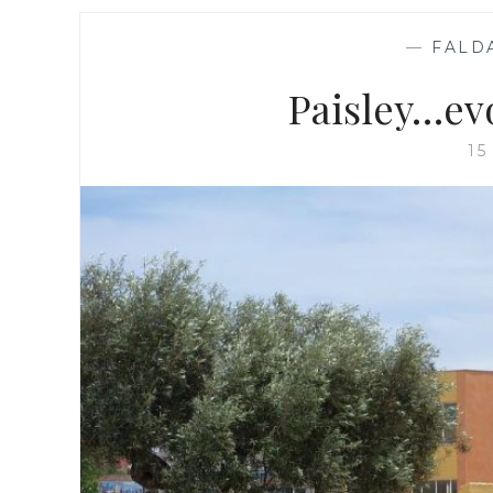
—
FALD
Paisley…ev
15