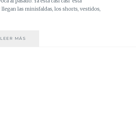
ca al pasado. Ya esta casi casi está
 llegan las minisfaldas, los shorts, vestidos,
PAISLEY…
LEER MÁS
EVOCANDO
EL
PASADO