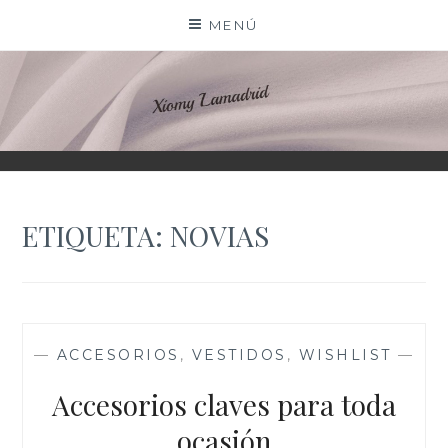
Saltar
MENÚ
al
contenido
XIOMY LAMADRID
ETIQUETA:
NOVIAS
—
ACCESORIOS
,
VESTIDOS
,
WISHLIST
—
Accesorios claves para toda
ocasión