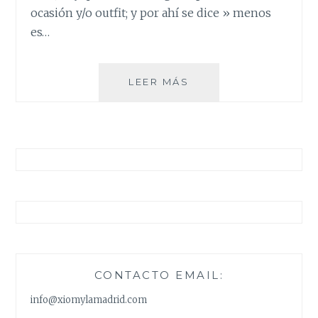
ocasión y/o outfit; y por ahí se dice » menos
es…
ACCESORIOS
LEER MÁS
CLAVES
PARA
TODA
OCASIÓN
CONTACTO EMAIL:
info@xiomylamadrid.com