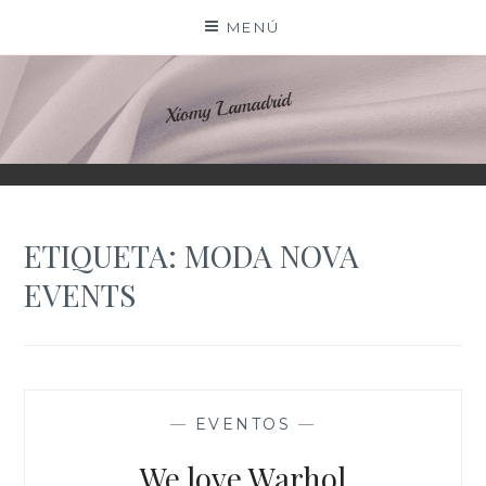
Saltar
MENÚ
al
contenido
XIOMY LAMADRID
ETIQUETA:
MODA NOVA
EVENTS
—
EVENTOS
—
We love Warhol