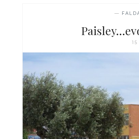
—
FALD
Paisley…ev
15