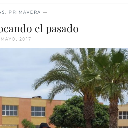
AS
,
PRIMAVERA
—
ocando el pasado
 MAYO, 2017