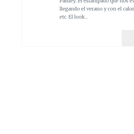
Paisley…el estampado que nos evo
llegando el verano y con el calor
etc. El look…