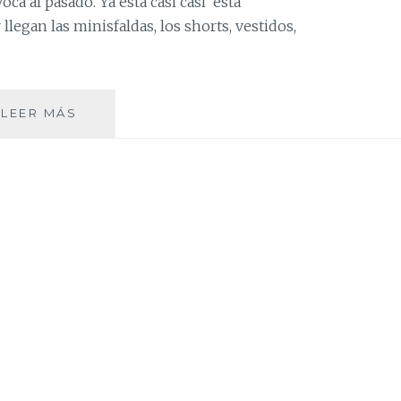
ca al pasado. Ya esta casi casi está
 llegan las minisfaldas, los shorts, vestidos,
PAISLEY…
LEER MÁS
EVOCANDO
EL
PASADO