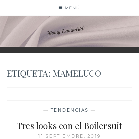
Saltar
MENÚ
al
contenido
XIOMY LAMADRID
ETIQUETA:
MAMELUCO
—
TENDENCIAS
—
Tres looks con el Boilersuit
11 SEPTIEMBRE, 2019