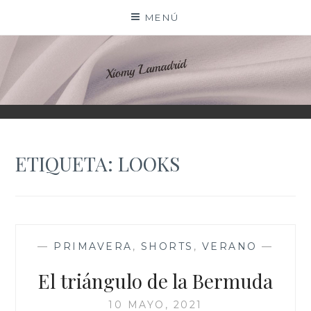
Saltar
MENÚ
al
contenido
XIOMY LAMADRID
ETIQUETA:
LOOKS
—
PRIMAVERA
,
SHORTS
,
VERANO
—
El triángulo de la Bermuda
10 MAYO, 2021