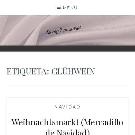
Saltar
MENÚ
al
contenido
XIOMY LAMADRID
ETIQUETA:
GLÜHWEIN
—
NAVIDAD
—
Weihnachtsmarkt (Mercadillo
de Navidad)