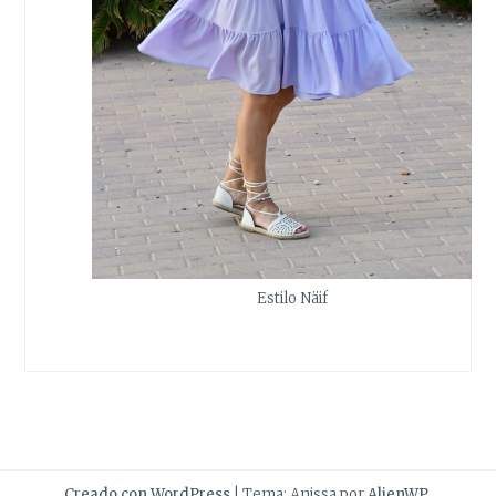
Estilo Näif
Creado con WordPress
|
Tema: Anissa por
AlienWP
.