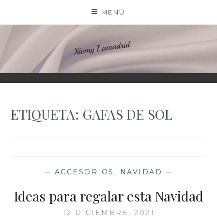
Saltar
MENÚ
al
contenido
XIOMY LAMADRID
ETIQUETA:
GAFAS DE SOL
—
ACCESORIOS
,
NAVIDAD
—
Ideas para regalar esta Navidad
12 DICIEMBRE, 2021