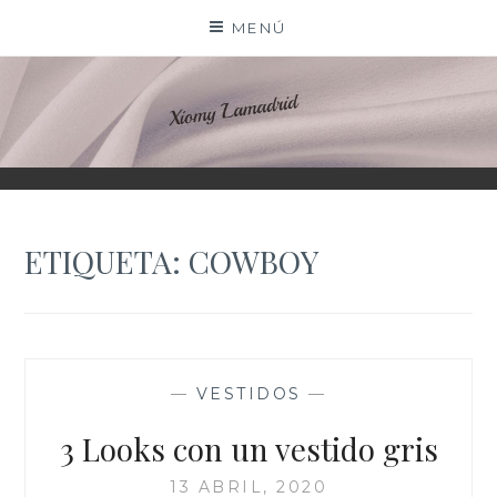
Saltar
MENÚ
al
contenido
XIOMY LAMADRID
ETIQUETA:
COWBOY
—
VESTIDOS
—
3 Looks con un vestido gris
13 ABRIL, 2020