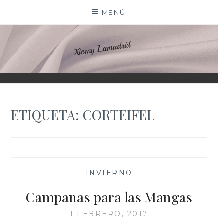
Saltar
MENÚ
al
contenido
XIOMY LAMADRID
ETIQUETA:
CORTEIFEL
—
INVIERNO
—
Campanas para las Mangas
1 FEBRERO, 2017