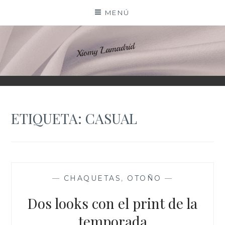
Saltar
MENÚ
al
contenido
XIOMY LAMADRID
ETIQUETA:
CASUAL
—
CHAQUETAS
,
OTOÑO
—
Dos looks con el print de la
temporada