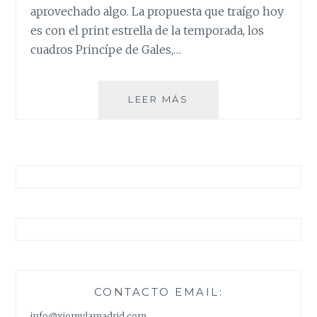
aprovechado algo. La propuesta que traígo hoy
es con el print estrella de la temporada, los
cuadros Princípe de Gales,…
DOS
LEER MÁS
LOOKS
CON
EL
PRINT
DE
LA
TEMPORADA
CONTACTO EMAIL:
info@xiomylamadrid.com