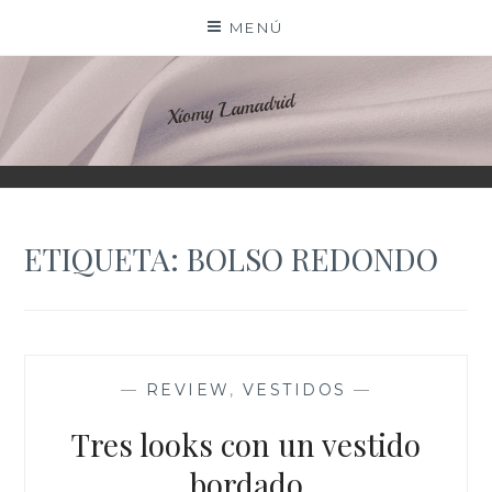
Saltar
MENÚ
al
contenido
XIOMY LAMADRID
ETIQUETA:
BOLSO REDONDO
—
REVIEW
,
VESTIDOS
—
Tres looks con un vestido
bordado