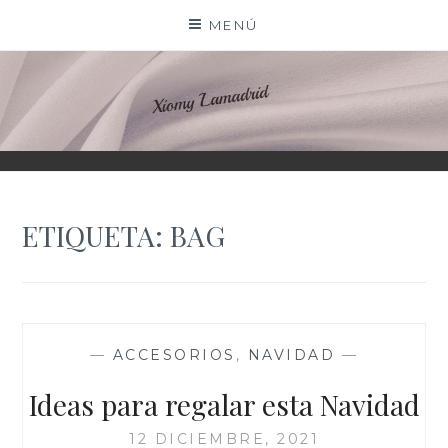
Saltar
MENÚ
al
contenido
XIOMY LAMADRID
ETIQUETA:
BAG
—
ACCESORIOS
,
NAVIDAD
—
Ideas para regalar esta Navidad
12 DICIEMBRE, 2021