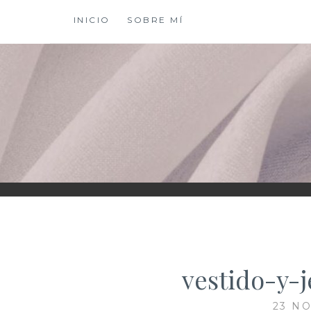
Saltar
INICIO
SOBRE MÍ
al
contenido
XIOMY LAMADRI
vestido-y-
23 NO