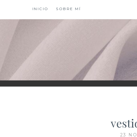
Saltar
INICIO
SOBRE MÍ
al
contenido
XIOMY LAMADRI
vest
23 NO