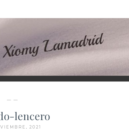
D
— —
ido-lencero
VIEMBRE, 2021