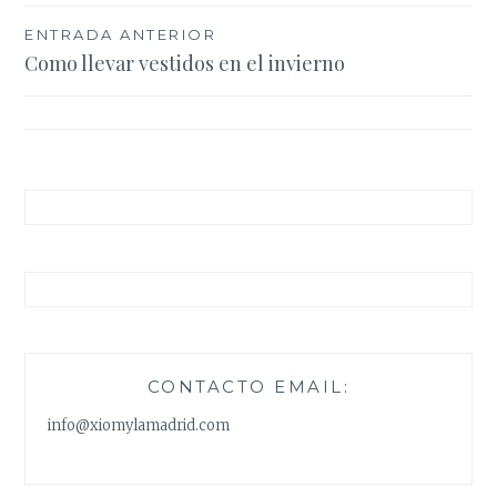
Navegación
ENTRADA ANTERIOR
Como llevar vestidos en el invierno
de
entradas
CONTACTO EMAIL:
info@xiomylamadrid.com