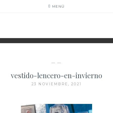
Saltar
MENÚ
al
contenido
XIOMY LAMADRID
— —
vestido-lencero-en-invierno
23 NOVIEMBRE, 2021