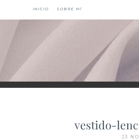
Saltar
INICIO
SOBRE MÍ
al
contenido
XIOMY LAMADRI
vestido-len
23 NO