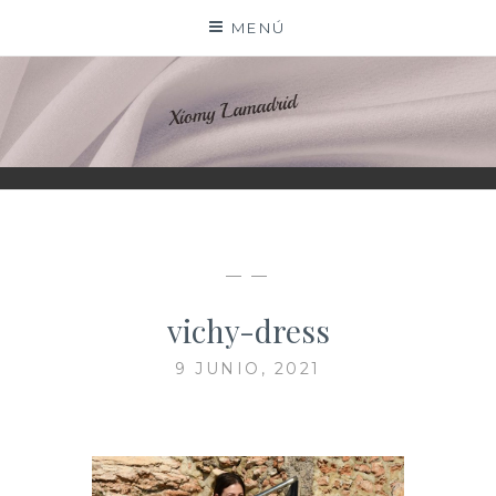
Saltar
MENÚ
al
contenido
XIOMY LAMADRID
— —
vichy-dress
9 JUNIO, 2021