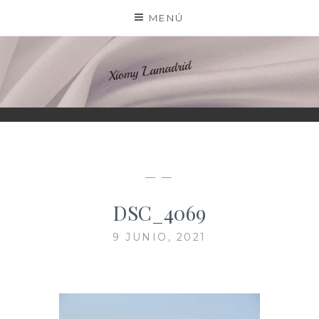
Saltar
MENÚ
al
contenido
XIOMY LAMADRID
— —
DSC_4069
9 JUNIO, 2021